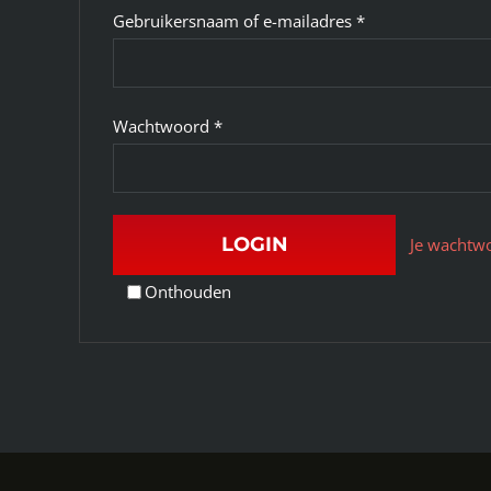
Vereist
Gebruikersnaam of e-mailadres
*
Vereist
Wachtwoord
*
LOGIN
Je wachtw
Onthouden