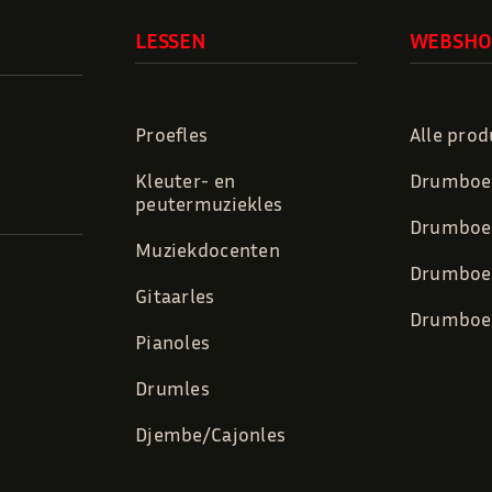
LESSEN
WEBSHO
Proefles
Alle pro
Kleuter- en
Drumboek
peutermuziekles
Drumboek
Muziekdocenten
Drumboek
Gitaarles
Drumboek
Pianoles
Drumles
Djembe/Cajonles