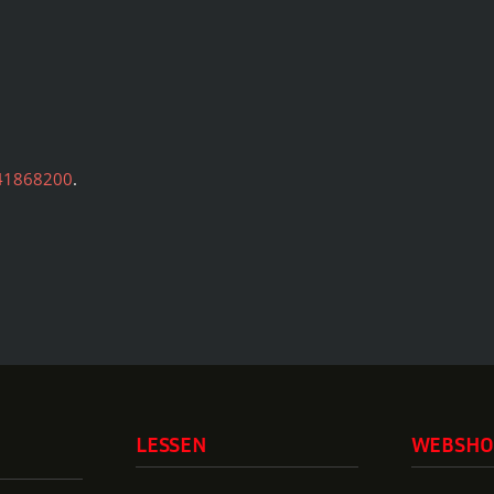
41868200
.
LESSEN
WEBSHO