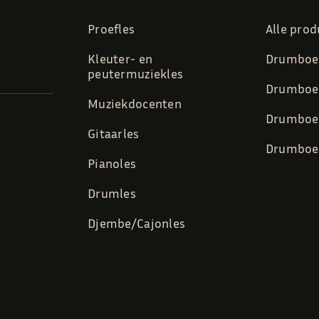
Proefles
Alle pro
Kleuter- en
Drumboek
peutermuziekles
Drumboek
Muziekdocenten
Drumboek
Gitaarles
Drumboek
Pianoles
Drumles
Djembe/Cajonles