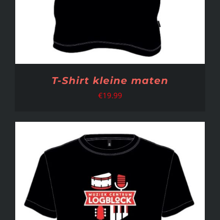
T-Shirt kleine maten
€
19.99