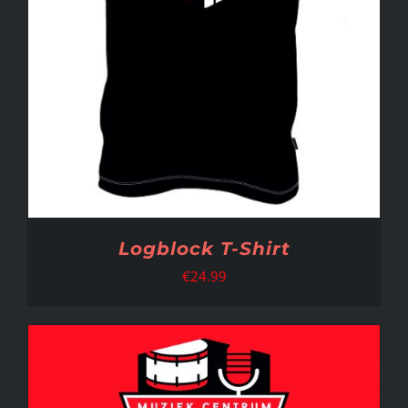
Logblock T-Shirt
€
24.99