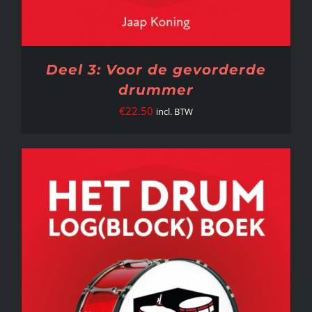
Deel 3: Voor de gevorderde
drummer
€
22.50
incl. BTW