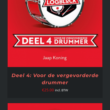
Deel 4: Voor de vergevorderde
drummer
€
25.00
incl. BTW