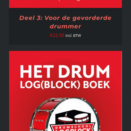
Deel 3: Voor de gevorderde
drummer
€
22.50
incl. BTW